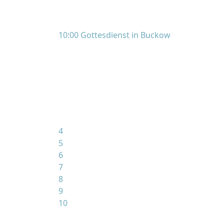
10:00 Gottesdienst in Buckow
4
5
6
7
8
9
10