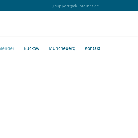
support@ak-internet.de
alender
Buckow
Müncheberg
Kontakt