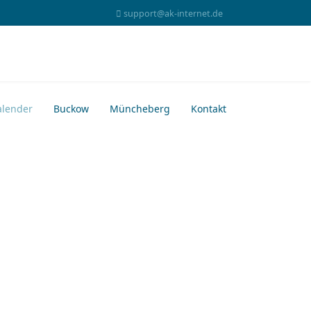
support@ak-internet.de
alender
Buckow
Müncheberg
Kontakt