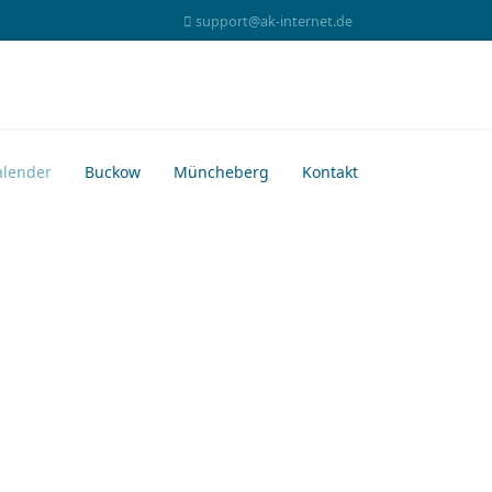
support@ak-internet.de
alender
Buckow
Müncheberg
Kontakt