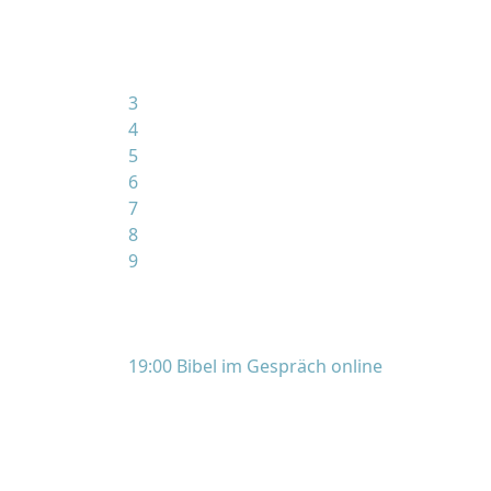
3
4
5
6
7
8
9
19:00 Bibel im Gespräch online