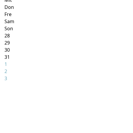
Mit
Don
Fre
Sam
Son
28
29
30
31
1
2
3