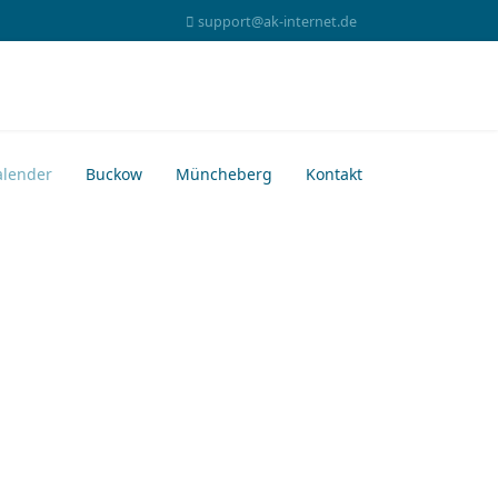
support@ak-internet.de
alender
Buckow
Müncheberg
Kontakt