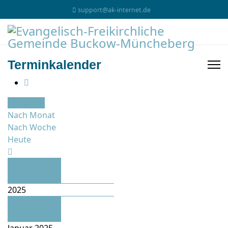
support@ak-internet.de
Terminkalender
Nach Jahr
Nach Monat
Nach Woche
Heute
Vorheriges
Jahr
2025
Nächstes
Jahr