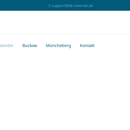
support@ak-internet.de
alender
Buckow
Müncheberg
Kontakt