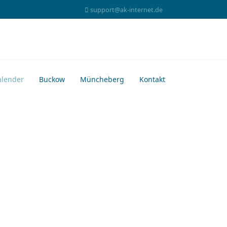
support@ak-internet.de
alender
Buckow
Müncheberg
Kontakt