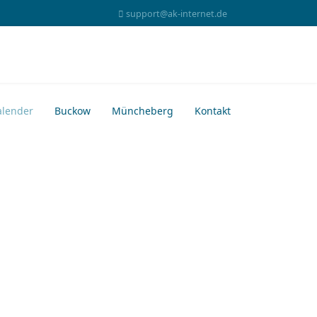
support@ak-internet.de
alender
Buckow
Müncheberg
Kontakt