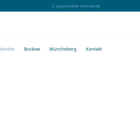
support@ak-internet.de
alender
Buckow
Müncheberg
Kontakt