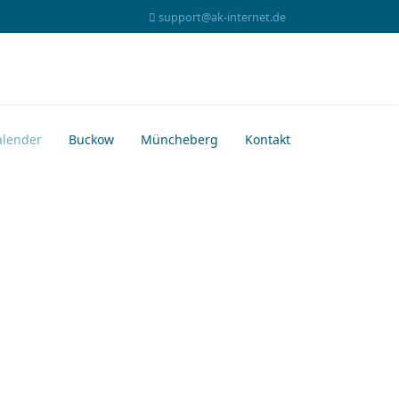
support@ak-internet.de
alender
Buckow
Müncheberg
Kontakt