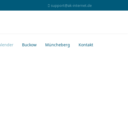
support@ak-internet.de
alender
Buckow
Müncheberg
Kontakt