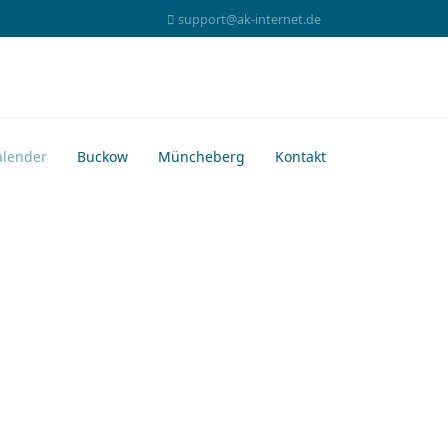
support@ak-internet.de
alender
Buckow
Müncheberg
Kontakt