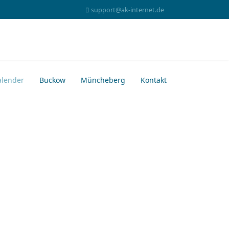
support@ak-internet.de
alender
Buckow
Müncheberg
Kontakt